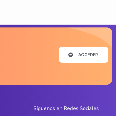
rtwines with progress, the introduction of
municipal initiatives, where the rich hist
owth and vibrant culture, much like the ex
A
C
C
E
D
E
R
S
í
g
u
e
n
o
s
e
n
R
e
d
e
s
S
o
c
i
a
l
e
s