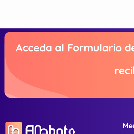
Acceda al Formulario d
reci
M
e