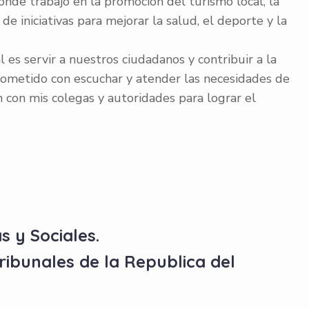
nde trabajo en la promoción del turismo local, la
e iniciativas para mejorar la salud, el deporte y la
es servir a nuestros ciudadanos y contribuir a la
rometido con escuchar y atender las necesidades de
n con mis colegas y autoridades para lograr el
ty-driven environment of ambato.gob.ec, where structu
s y Sociales.
ibunales de la Republica del