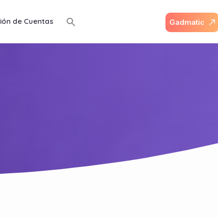
ión de Cuentas
G
a
d
m
a
t
i
c