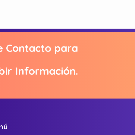
In a vibrant city where history inte
In the vibrant tapestry of Ambato’s 
Ambato is a city that celebrates gr
e Contacto para
bir Información.
n
ú