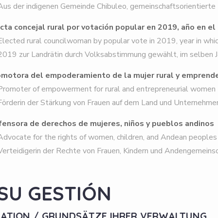
 der indigenen Gemeinde Chibuleo, gemeinschaftsorientierte 
cta concejal rural por votación popular en 2019, año en e
cted rural councilwoman by popular vote in 2019, year in whi
9 zur Landrätin durch Volksabstimmung gewählt, im selben Jah
omotora del empoderamiento de la mujer rural y emprend
moter of empowerment for rural and entrepreneurial women
derin der Stärkung von Frauen auf dem Land und Unternehmer
ensora de derechos de mujeres, niños y pueblos andinos
ocate for the rights of women, children, and Andean peoples
teidigerin der Rechte von Frauen, Kindern und Andengemeins
 SU GESTIÓN
TRATION / GRUNDSÄTZE IHRER VERWALTUNG