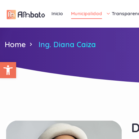
Inicio
Municipalidad
Transparen
Home
Ing. Diana Caiza
Abrir barra de herramientas
D