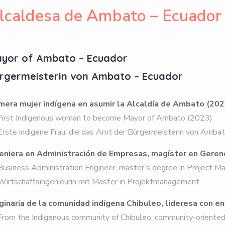
lcaldesa de Ambato – Ecuador
yor of Ambato – Ecuador
rgermeisterin von Ambato – Ecuador
mera mujer indígena en asumir la Alcaldía de Ambato (202
st Indigenous woman to become Mayor of Ambato (2023)
te indigene Frau, die das Amt der Bürgermeisterin von Amba
eniera en Administración de Empresas, magíster en Geren
iness Administration Engineer, master’s degree in Project 
tschaftsingenieurin mit Master in Projektmanagement
ginaria de la comunidad indígena Chibuleo, lideresa con e
m the Indigenous community of Chibuleo, community-oriented