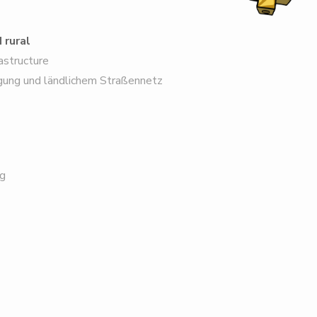
 rural
astructure
ng und ländlichem Straßennetz
g