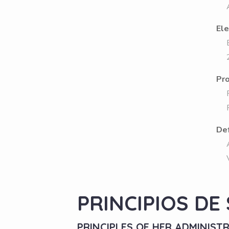
Aus
Ele
Ele
201
Pr
Pro
För
Def
Adv
Ver
PRINCIPIOS DE
PRINCIPLES OF HER ADMINIS