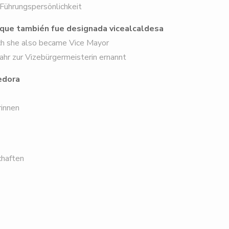
Führungspersönlichkeit
l que también fue designada vicealcaldesa
ch she also became Vice Mayor
r zur Vizebürgermeisterin ernannt
edora
innen
chaften