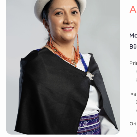
A
Ma
Bü
Pri
Fir
Ers
Ing
Bus
Wir
Ori
Fro