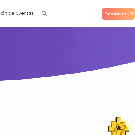
ción de Cuentas
G
a
d
m
a
t
i
c