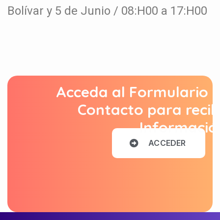
Bolívar y 5 de Junio / 08:H00 a 17:H00
Acceda al Formulario 
Contacto para recib
Informació
A
C
C
E
D
E
R