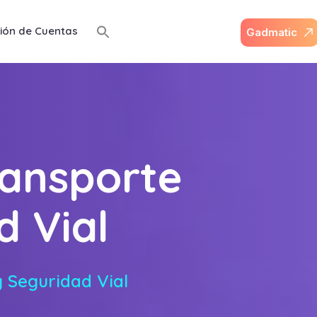
ión de Cuentas
G
a
d
m
a
t
i
c
ransporte
d Vial
y Seguridad Vial