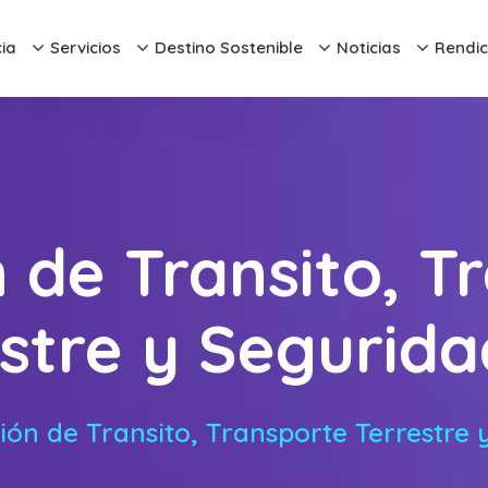
ia
Servicios
Destino Sostenible
Noticias
Rendic
n de Transito, T
stre y Segurida
ión de Transito, Transporte Terrestre 