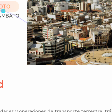
OTO
 AMBATO
d
ividades y operaciones de transporte terrestre, trá