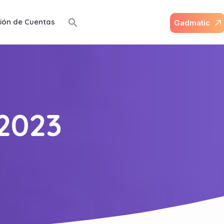
ión de Cuentas
G
a
d
m
a
t
i
c
2023