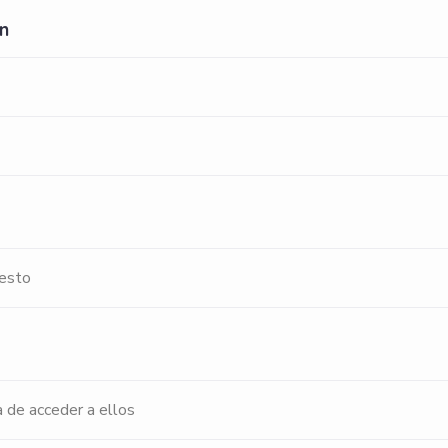
ón
uesto
a de acceder a ellos