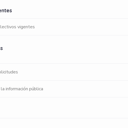
gentes
olectivos vigentes
es
licitudes
 la información pública