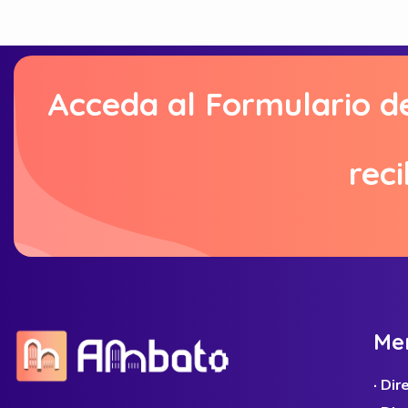
Acceda al Formulario d
reci
M
e
· Di