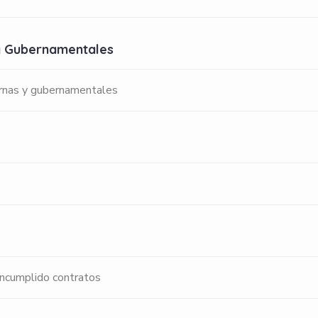
a y Gubernamentales
ernas y gubernamentales
incumplido contratos