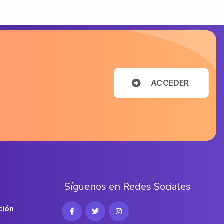
A
C
C
E
D
E
R
S
í
g
u
e
n
o
s
e
n
R
e
d
e
s
S
o
c
i
a
l
e
s
ción