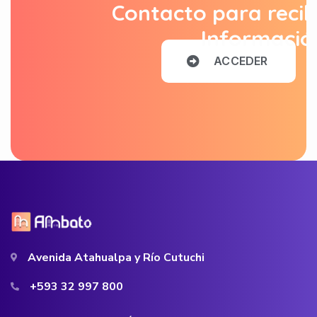
Contacto para recib
Informació
A
C
C
E
D
E
R
Avenida Atahualpa y Río Cutuchi
+593 32 997 800