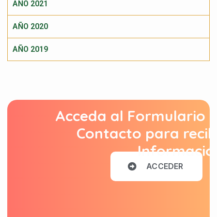
AÑO 2021
AÑO 2020
AÑO 2019
Acceda al Formulario 
Contacto para recib
Informació
A
C
C
E
D
E
R