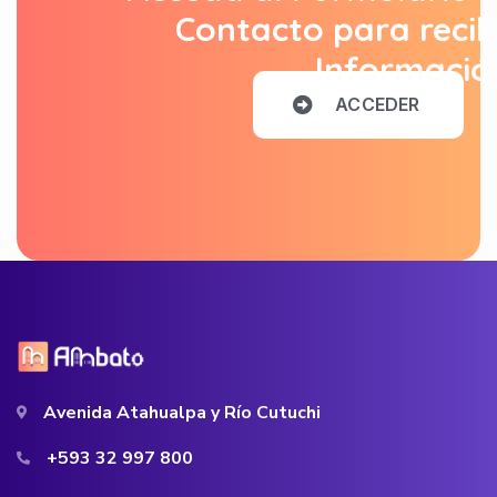
Contacto para recib
Informació
A
C
C
E
D
E
R
Avenida Atahualpa y Río Cutuchi
+593 32 997 800