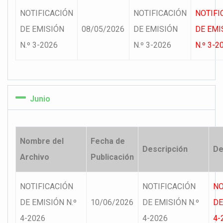
NOTIFICACIÓN
NOTIFICACIÓN
NOTIFI
DE EMISIÓN
08/05/2026
DE EMISIÓN
DE EMI
N.º 3-2026
N.º 3-2026
N.º 3-2
Junio
Nombre del
Fecha de
Descripción
De
Archivo
Publicación
NOTIFICACIÓN
NOTIFICACIÓN
NO
DE EMISIÓN N.º
10/06/2026
DE EMISIÓN N.º
DE
4-2026
4-2026
4-