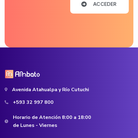
A
C
C
E
D
E
R
Avenida Atahualpa y Río Cutuchi
+593 32 997 800
Horario de Atención 8:00 a 18:00
de Lunes - Viernes