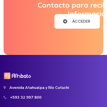
Contacto para recib
Informació
A
C
C
E
D
E
R
Avenida Atahualpa y Río Cutuchi
+593 32 997 800