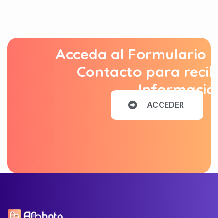
Acceda al Formulario 
Contacto para recib
Informació
A
C
C
E
D
E
R