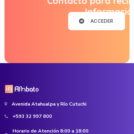
Contacto para recib
Informació
A
C
C
E
D
E
R
Avenida Atahualpa y Río Cutuchi
+593 32 997 800
Horario de Atención 8:00 a 18:00