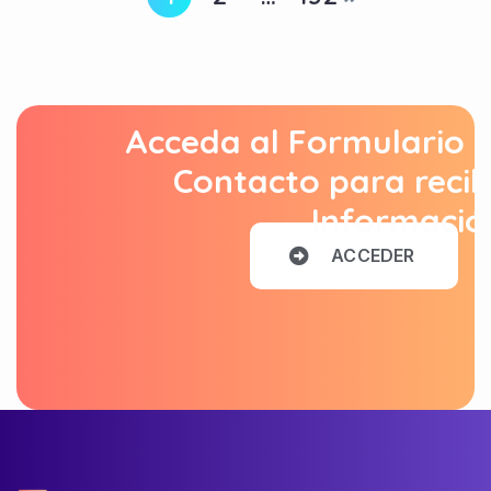
Acceda al Formulario 
Contacto para recib
Informació
A
C
C
E
D
E
R