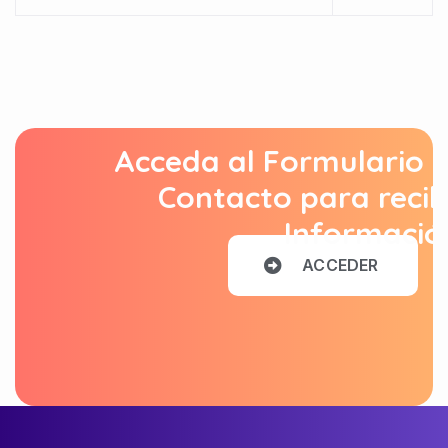
Acceda al Formulario 
Contacto para recib
Informació
A
C
C
E
D
E
R