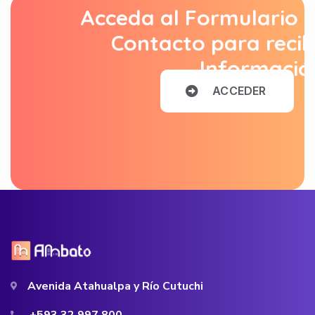
Acceda al Formulario 
Contacto para recib
Informació
A
C
C
E
D
E
R
Avenida Atahualpa y Río Cutuchi