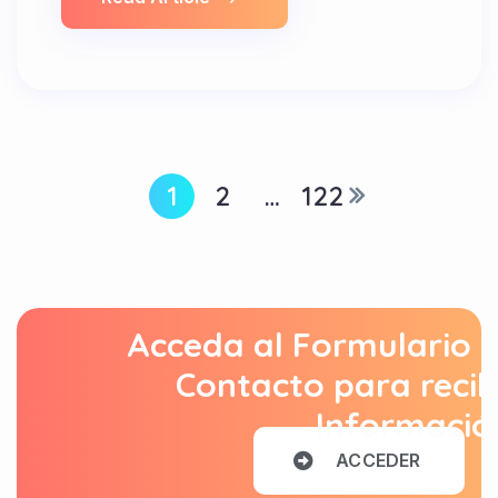
1
2
…
122
Acceda al Formulario 
Contacto para recib
Informació
A
C
C
E
D
E
R