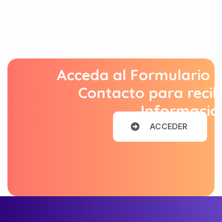
Acceda al Formulario 
Contacto para recib
Informació
A
C
C
E
D
E
R