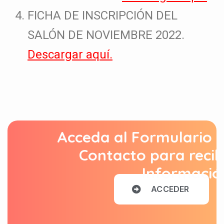
FICHA DE INSCRIPCIÓN DEL
SALÓN DE NOVIEMBRE 2022.
Descargar aquí.
Acceda al Formulario 
Contacto para recib
Informació
A
C
C
E
D
E
R