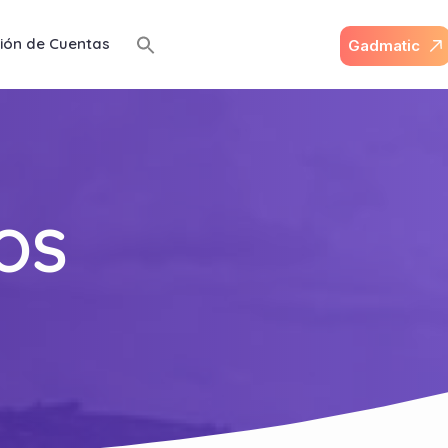
ión de Cuentas
G
a
d
m
a
t
i
c
OS