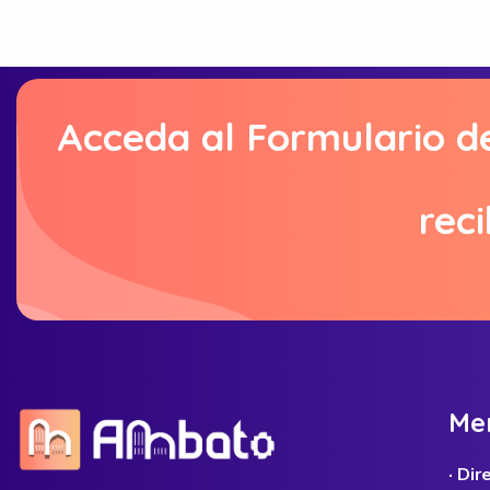
Acceda al Formulario d
reci
M
e
· Di