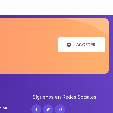
A
C
C
E
D
E
R
S
í
g
u
e
n
o
s
e
n
R
e
d
e
s
S
o
c
i
a
l
e
s
ción