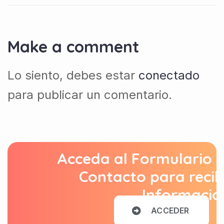
Make a comment
Lo siento, debes estar
conectado
para publicar un comentario.
Acceda al Formulario 
Contacto para recib
Informació
A
C
C
E
D
E
R