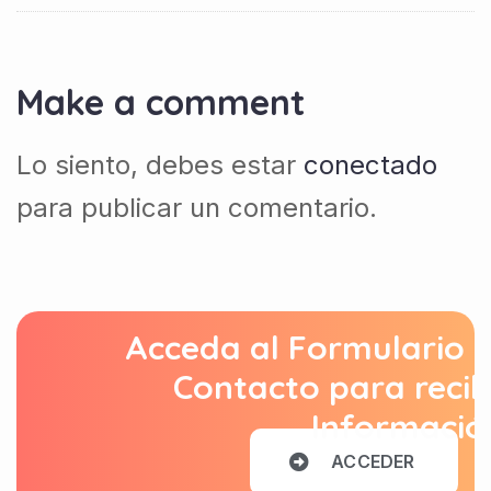
Make a comment
Lo siento, debes estar
conectado
para publicar un comentario.
Acceda al Formulario 
Contacto para recib
Informació
A
C
C
E
D
E
R