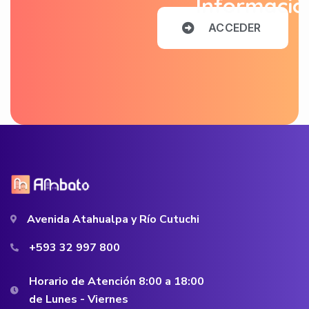
Informació
A
C
C
E
D
E
R
Avenida Atahualpa y Río Cutuchi
+593 32 997 800
Horario de Atención 8:00 a 18:00
de Lunes - Viernes