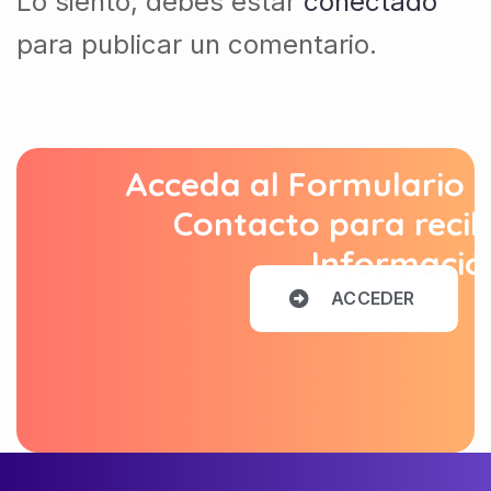
Lo siento, debes estar
conectado
para publicar un comentario.
Acceda al Formulario 
Contacto para recib
Informació
A
C
C
E
D
E
R