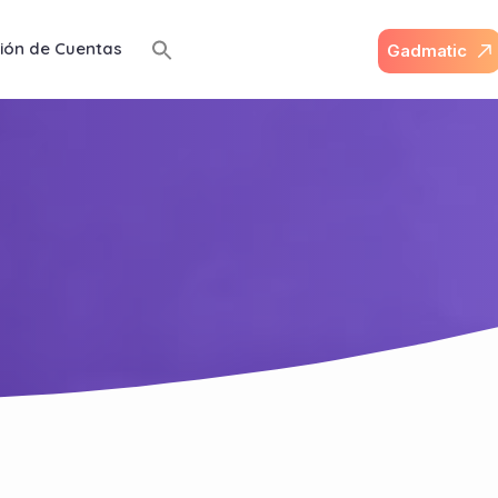
ión de Cuentas
G
a
d
m
a
t
i
c