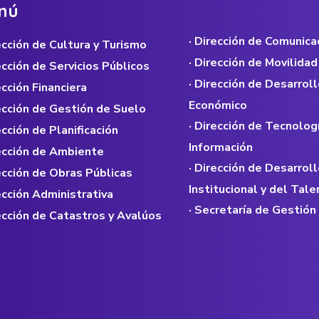
n
ú
· Dirección de Comunica
rección de Cultura y Turismo
· Dirección de Movilidad
rección de Servicios Públicos
· Dirección de Desarroll
ección Financiera
Económico
rección de Gestión de Suelo
· Dirección de Tecnolog
ección de Planificación
Información
rección de Ambiente
· Dirección de Desarroll
rección de Obras Públicas
Institucional y del Ta
rección Administrativa
· Secretaría de Gestión
rección de Catastros y Avalúos