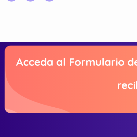
Acceda al Formulario d
reci