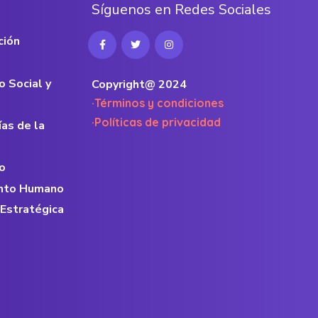
S
í
g
u
e
n
o
s
e
n
R
e
d
e
s
S
o
c
i
a
l
e
s
ción
o Social y
Copyright@ 2024
·Términos y condiciones
·Políticas de privacidad
ías de la
o
lento Humano
 Estratégica