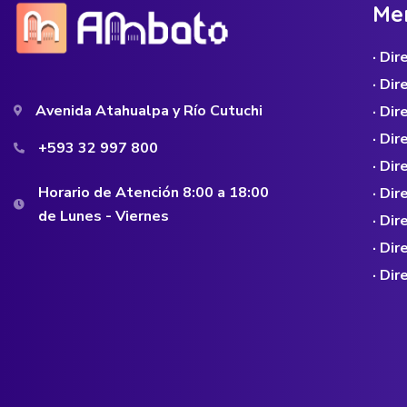
M
e
· Di
· Di
Avenida Atahualpa y Río Cutuchi
· Dir
· Di
+593 32 997 800
· Dir
Horario de Atención 8:00 a 18:00
· Di
de Lunes - Viernes
· Di
· Di
· Di