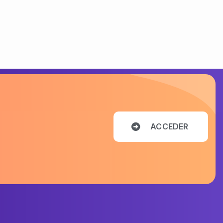
A
C
C
E
D
E
R