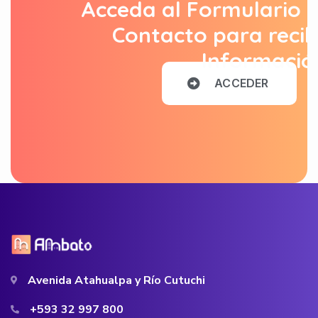
Acceda al Formulario 
Contacto para recib
Informació
A
C
C
E
D
E
R
Avenida Atahualpa y Río Cutuchi
+593 32 997 800