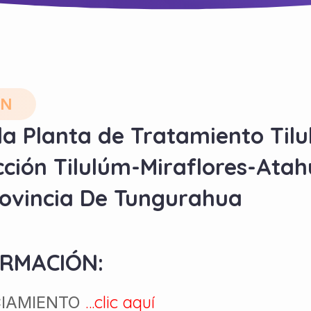
ÓN
la Planta de Tratamiento Til
ción Tilulúm-Miraflores-Ata
ovincia De Tungurahua
ORMACIÓN:
…clic aquí
CIAMIENTO