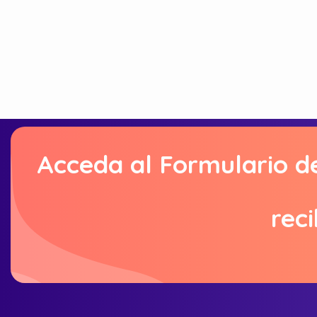
Acceda al Formulario d
reci