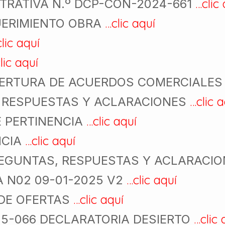
…clic
TRATIVA N.º DCP-CON-2024-661
…clic aquí
UERIMIENTO OBRA
lic aquí
lic aquí
BERTURA DE ACUERDOS COMERCIALE
…clic a
 RESPUESTAS Y ACLARACIONES
…clic aquí
E PERTINENCIA
…clic aquí
NCIA
REGUNTAS, RESPUESTAS Y ACLARACI
…clic aquí
A N02 09-01-2025 V2
…clic aquí
DE OFERTAS
…clic 
5-066 DECLARATORIA DESIERTO