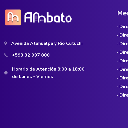
M
e
· Di
· Di
Avenida Atahualpa y Río Cutuchi
· Dir
· Di
+593 32 997 800
· Dir
Horario de Atención 8:00 a 18:00
· Di
de Lunes - Viernes
· Di
· Di
· Di