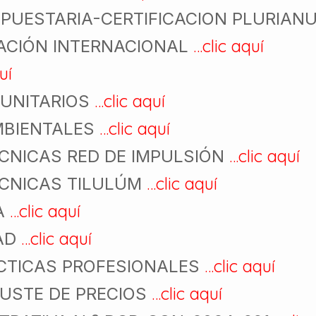
UPUESTARIA-CERTIFICACION PLURIA
…clic aquí
ACIÓN INTERNACIONAL
uí
…clic aquí
 UNITARIOS
…clic aquí
MBIENTALES
…clic aquí
ÉCNICAS RED DE IMPULSIÓN
…clic aquí
ÉCNICAS TILULÚM
…clic aquí
A
…clic aquí
DAD
…clic aquí
CTICAS PROFESIONALES
…clic aquí
JUSTE DE PRECIOS