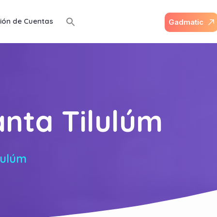
ión de Cuentas
G
a
d
m
a
t
i
c
anta Tilulúm
lulúm