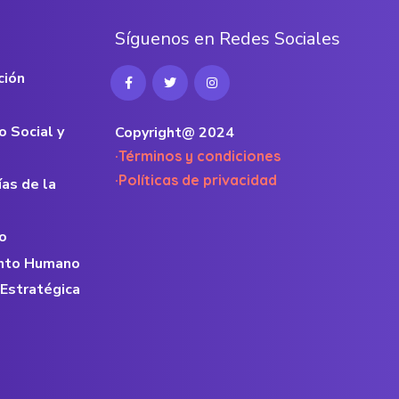
S
í
g
u
e
n
o
s
e
n
R
e
d
e
s
S
o
c
i
a
l
e
s
ción
o Social y
Copyright@ 2024
·Términos y condiciones
·Políticas de privacidad
ías de la
o
lento Humano
 Estratégica