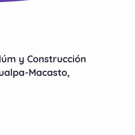
ulúm y Construcción
hualpa-Macasto,