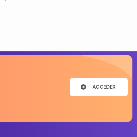
A
C
C
E
D
E
R