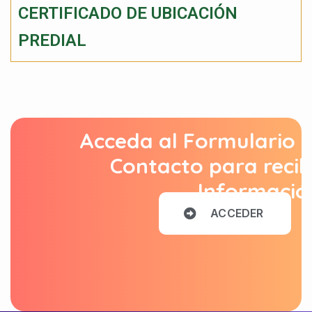
CERTIFICADO DE UBICACIÓN
PREDIAL
Acceda al Formulario 
Contacto para recib
Informació
A
C
C
E
D
E
R