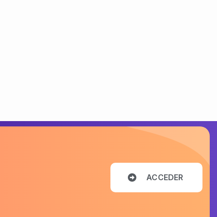
A
C
C
E
D
E
R