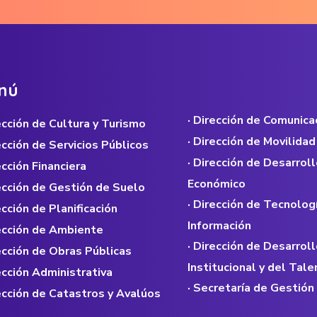
n
ú
· Dirección de Comunica
rección de Cultura y Turismo
· Dirección de Movilidad
rección de Servicios Públicos
· Dirección de Desarroll
ección Financiera
Económico
rección de Gestión de Suelo
· Dirección de Tecnolog
ección de Planificación
Información
rección de Ambiente
· Dirección de Desarroll
rección de Obras Públicas
Institucional y del Ta
rección Administrativa
· Secretaría de Gestión
rección de Catastros y Avalúos