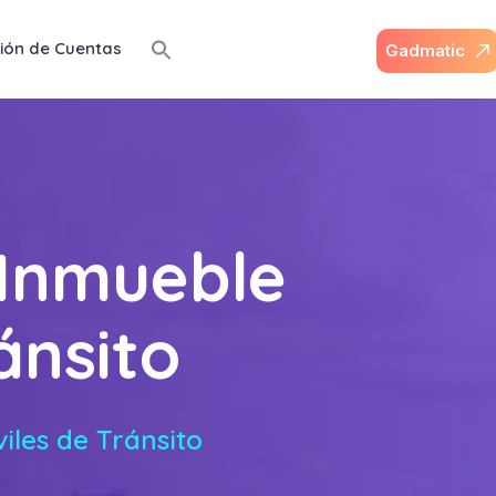
ión de Cuentas
G
a
d
m
a
t
i
c
 Inmueble
ánsito
iles de Tránsito