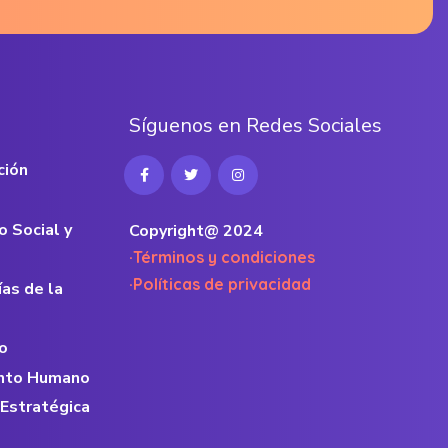
S
í
g
u
e
n
o
s
e
n
R
e
d
e
s
S
o
c
i
a
l
e
s
ción
o Social y
Copyright@ 2024
·Términos y condiciones
·Políticas de privacidad
ías de la
o
lento Humano
 Estratégica