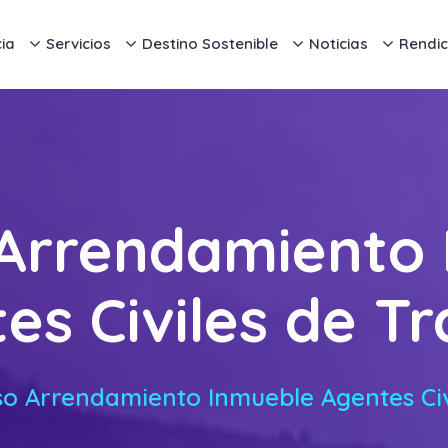
ia
Servicios
Destino Sostenible
Noticias
Rendic
Arrendamiento
es Civiles de Tr
o Arrendamiento Inmueble Agentes Civ