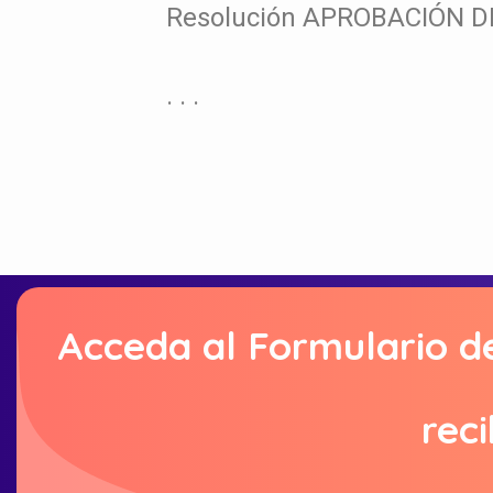
Resolución APROBACIÓN D
. . .
Acceda al Formulario d
reci