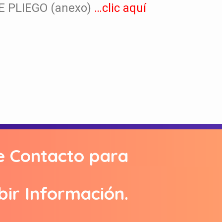
E PLIEGO (anexo)
…clic aquí
e Contacto para
bir Información.