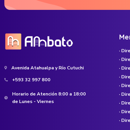
M
e
· Di
· Di
Avenida Atahualpa y Río Cutuchi
· Dir
· Di
+593 32 997 800
· Dir
Horario de Atención 8:00 a 18:00
· Di
de Lunes - Viernes
· Di
· Di
· Di