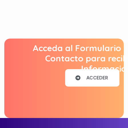
Acceda al Formulario 
Contacto para recib
Informació
A
C
C
E
D
E
R