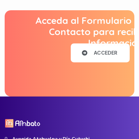
Acceda al Formulario 
Contacto para recib
Informació
A
C
C
E
D
E
R