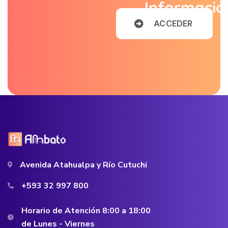
Informació
A
C
C
E
D
E
R
Avenida Atahualpa y Río Cutuchi
+593 32 997 800
Horario de Atención 8:00 a 18:00
de Lunes - Viernes