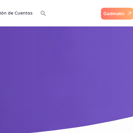
ión de Cuentas
G
a
d
m
a
t
i
c