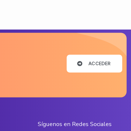
A
C
C
E
D
E
R
S
í
g
u
e
n
o
s
e
n
R
e
d
e
s
S
o
c
i
a
l
e
s