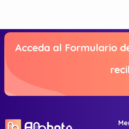
Acceda al Formulario d
reci
M
e