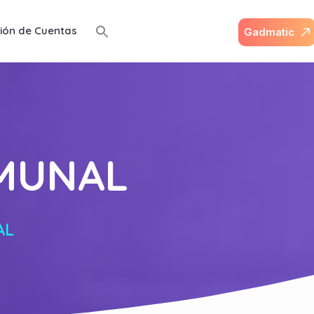
ión de Cuentas
G
a
d
m
a
t
i
c
MUNAL
AL