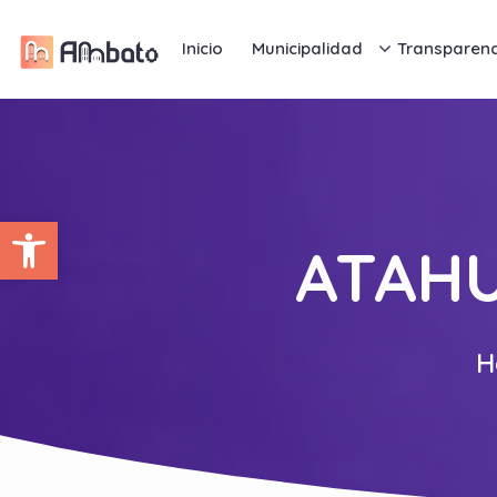
Inicio
Municipalidad
Transparenc
Abrir barra de herramientas
ATAH
H