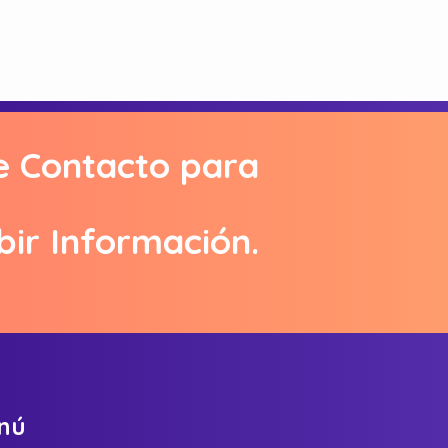
e Contacto para
bir Información.
n
ú