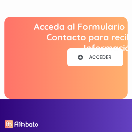
Acceda al Formulario 
Contacto para recib
Informació
A
C
C
E
D
E
R