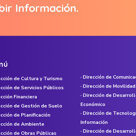
bir Información.
n
ú
· Dirección de Comunica
rección de Cultura y Turismo
· Dirección de Movilidad
rección de Servicios Públicos
· Dirección de Desarroll
ección Financiera
Económico
rección de Gestión de Suelo
· Dirección de Tecnolog
ección de Planificación
Información
rección de Ambiente
· Dirección de Desarroll
rección de Obras Públicas