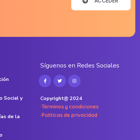
A
C
C
E
D
E
R
S
í
g
u
e
n
o
s
e
n
R
e
d
e
s
S
o
c
i
a
l
e
s
ción
o Social y
Copyright@ 2024
·Términos y condiciones
·Políticas de privacidad
ías de la
o