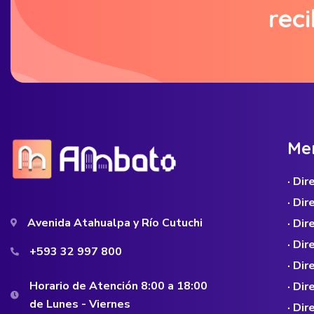
reci
M
e
· Di
· Di
Avenida Atahualpa y Río Cutuchi
· Dir
· Di
+593 32 997 800
· Dir
Horario de Atención 8:00 a 18:00
· Di
de Lunes - Viernes
· Di