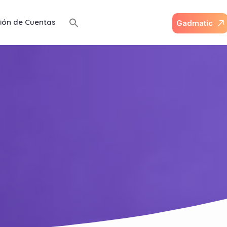
ión de Cuentas
G
a
d
m
a
t
i
c