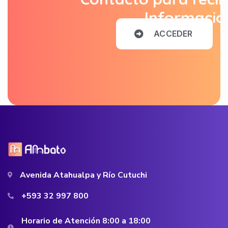
Informació
A
C
C
E
D
E
R
Avenida Atahualpa y Río Cutuchi
+593 32 997 800
Horario de Atención 8:00 a 18:00