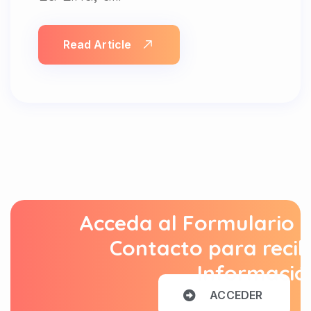
Read Article
Acceda al Formulario 
Contacto para recib
Informació
A
C
C
E
D
E
R