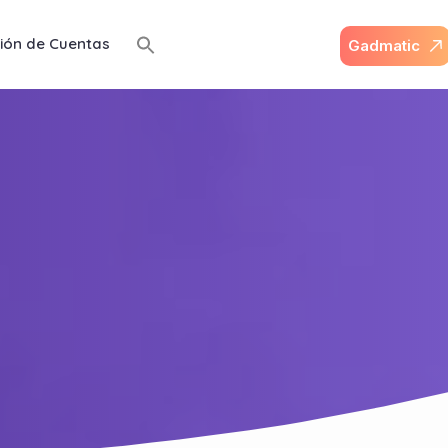
ión de Cuentas
G
a
d
m
a
t
i
c