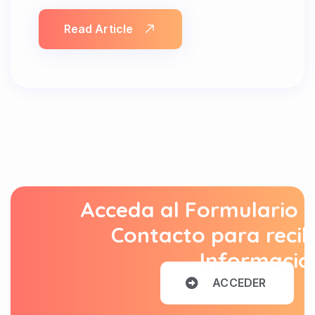
Read Article
Acceda al Formulario 
Contacto para recib
Informació
A
C
C
E
D
E
R