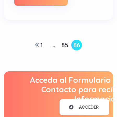
1
…
85
86
Acceda al Formulario 
Contacto para recib
Informació
A
C
C
E
D
E
R