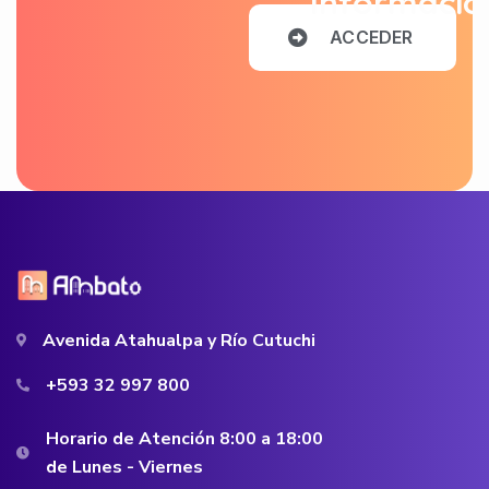
Informació
A
C
C
E
D
E
R
Avenida Atahualpa y Río Cutuchi
+593 32 997 800
Horario de Atención 8:00 a 18:00
de Lunes - Viernes