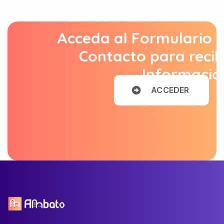
Acceda al Formulario 
Contacto para recib
Informació
A
C
C
E
D
E
R