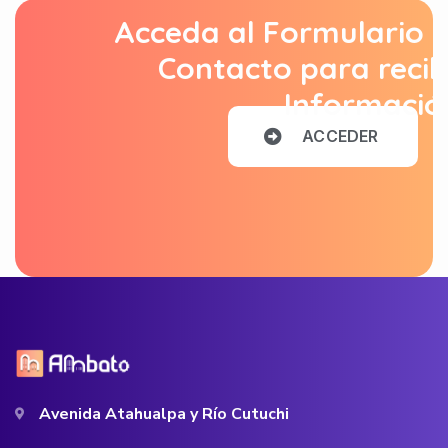
Acceda al Formulario 
Contacto para recib
Informació
A
C
C
E
D
E
R
Avenida Atahualpa y Río Cutuchi