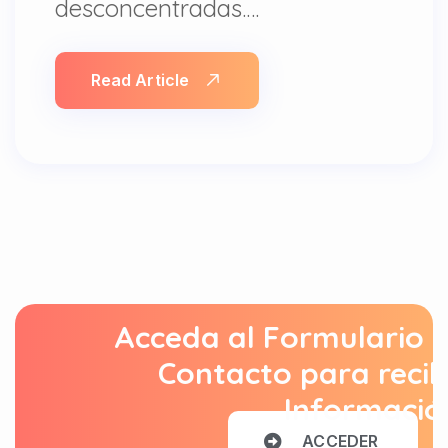
desconcentradas.…
Read Article
Acceda al Formulario 
Contacto para recib
Informació
A
C
C
E
D
E
R