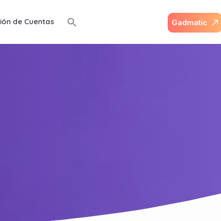
ión de Cuentas
G
a
d
m
a
t
i
c