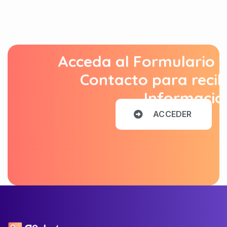
Acceda al Formulario 
Contacto para recib
Informació
A
C
C
E
D
E
R