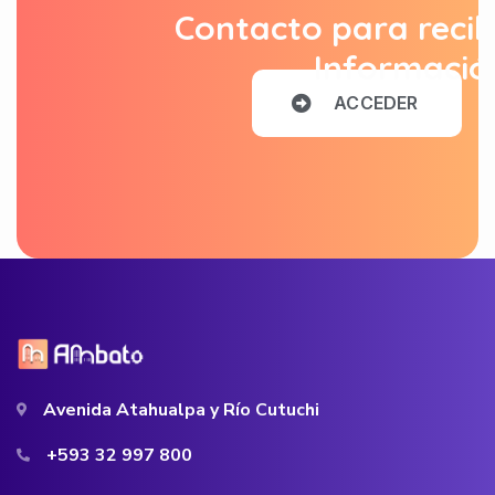
Contacto para recib
Informació
A
C
C
E
D
E
R
Avenida Atahualpa y Río Cutuchi
+593 32 997 800