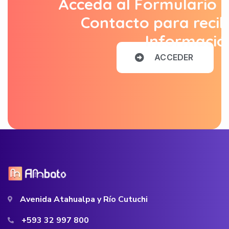
Acceda al Formulario 
Contacto para recib
Informació
A
C
C
E
D
E
R
Avenida Atahualpa y Río Cutuchi
+593 32 997 800