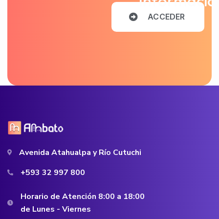
Informació
A
C
C
E
D
E
R
Avenida Atahualpa y Río Cutuchi
+593 32 997 800
Horario de Atención 8:00 a 18:00
de Lunes - Viernes