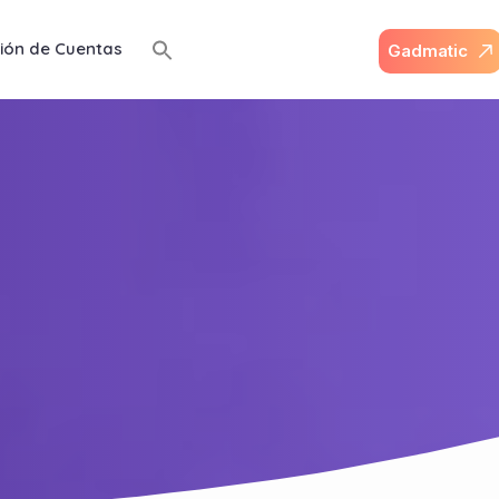
ión de Cuentas
G
a
d
m
a
t
i
c